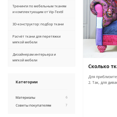
Тренинги по мебельным тканям
и комплектующим от Vip-Textil
3D-конструктор: подбор ткани
Расчёт ткани для перетяжки
мягкой мебели
Дизайнерам интерьера и
мягкой мебели
Сколько т
Для приблизите
Категории
2. Так, для див
Материалы
6
Советы покупателям
7