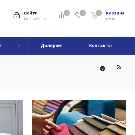
Войти
Корзина
0
0
0
Мой кабинет
пуста
м
Дилерам
Контакты