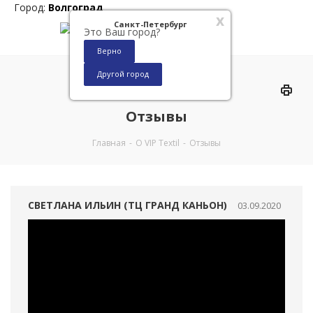
Город:
Волгоград
x
Санкт-Петербург
Это Ваш город?
Верно
Другой город
0
Отзывы
Главная
-
О VIP Textil
-
Отзывы
СВЕТЛАНА ИЛЬИН (ТЦ ГРАНД КАНЬОН)
03.09.2020