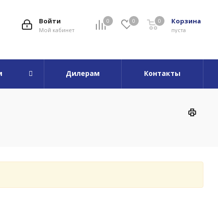
Войти
Корзина
0
0
0
Мой кабинет
пуста
м
Дилерам
Контакты