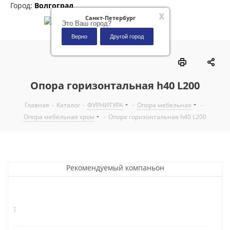
Город:
Волгоград
x
Санкт-Петербург
Это Ваш город?
Верно
Другой город
0
Опора горизонтальная h40 L200
Главная
-
Каталог
-
ФУРНИТУРА
-
Опора мебельная
-
Опора мебельная хром
-
Опора горизонтальная h40 L200
Рекомендуемый компаньон
: