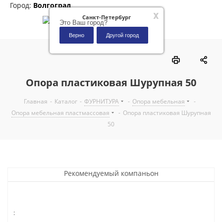
Город:
Волгоград
x
Санкт-Петербург
Это Ваш город?
Верно
Другой город
0
Опора пластиковая Шурупная 50
Главная
-
Каталог
-
ФУРНИТУРА
-
Опора мебельная
-
Опора мебельная пластмассовая
-
Опора пластиковая Шурупная
50
Рекомендуемый компаньон
: