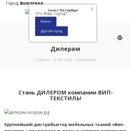
Город:
Волгоград
x
Санкт-Петербург
Это Ваш город?
Верно
Другой город
0
Дилерам
Главная
-
О VIP Textil
-
Партнерам
Cтань ДИЛЕРОМ компании ВИП-
ТЕКСТИЛЬ!
Крупнейший дистрибьютор мебельных тканей «Вип-
текстиль» предлагает выгодные условия дилерского