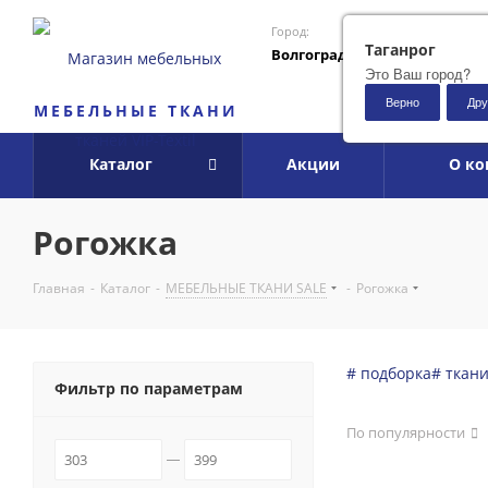
Город:
Таганрог
Волгоград
Это Ваш город?
Верно
Дру
МЕБЕЛЬНЫЕ ТКАНИ
Каталог
Акции
О к
Рогожка
Главная
-
Каталог
-
МЕБЕЛЬНЫЕ ТКАНИ SALE
-
Рогожка
# подборка
# ткан
Фильтр по параметрам
По популярности