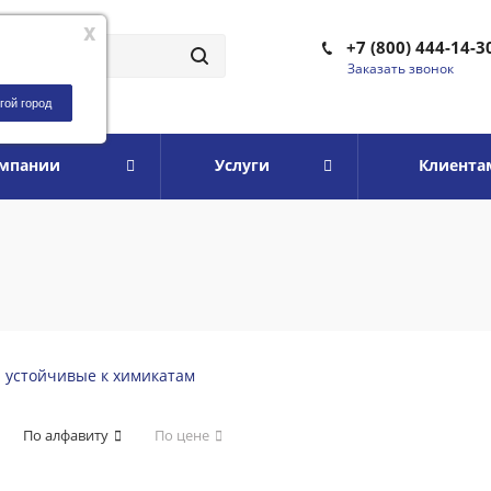
x
+7 (800) 444-14-3
Заказать звонок
гой город
омпании
Услуги
Клиента
и устойчивые к химикатам
По алфавиту
По цене