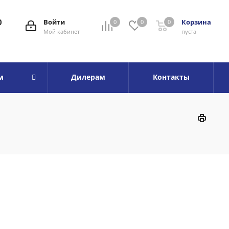
0
Войти
Корзина
0
0
0
Мой кабинет
пуста
м
Дилерам
Контакты