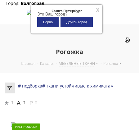
Город:
Волгоград
x
Санкт-Петербург
Это Ваш город?
Верно
Другой город
0
Рогожка
Главная
-
Каталог
-
МЕБЕЛЬНЫЕ ТКАНИ
-
Рогожка
# подборка
# ткани устойчивые к химикатам
РАСПРОДАЖА