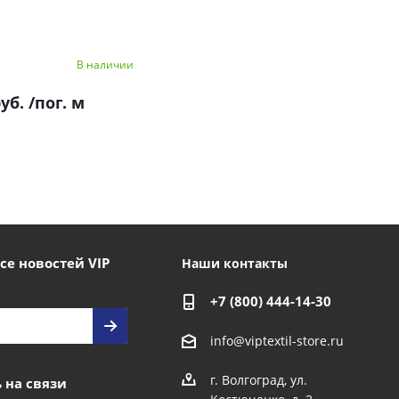
В наличии
руб.
/пог. м
се новостей VIP
Наши контакты
+7 (800) 444-14-30
info@viptextil-store.ru
г. Волгоград
,
ул.
 на связи