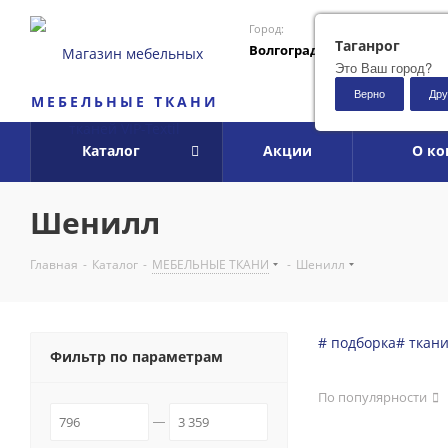
Город:
Таганрог
Волгоград
Это Ваш город?
Верно
Дру
МЕБЕЛЬНЫЕ ТКАНИ
Каталог
Акции
О к
Шенилл
Главная
-
Каталог
-
МЕБЕЛЬНЫЕ ТКАНИ
-
Шенилл
# подборка
# ткан
Фильтр по параметрам
По популярности