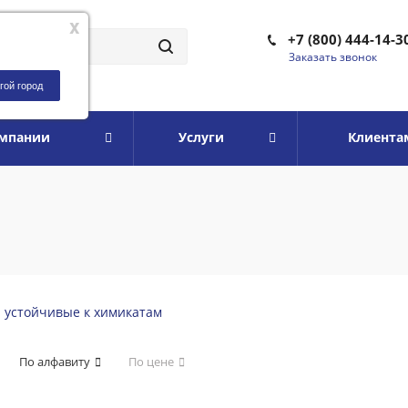
x
+7 (800) 444-14-3
Заказать звонок
гой город
омпании
Услуги
Клиента
и устойчивые к химикатам
По алфавиту
По цене