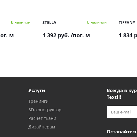
STELLA
TIFFANY
В наличии
В наличии
ог. м
1 392 руб.
/пог. м
1 834 
Услуги
Всегда в кур
Textil!
Тренинги
3D-конструктор
Расчёт ткани
Дизайнерам
Оставайтесь