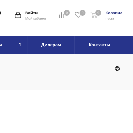
0
Войти
Корзина
0
0
0
Мой кабинет
пуста
м
Дилерам
Контакты