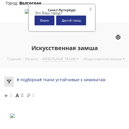
Город:
Волгоград
x
Санкт-Петербург
Это Ваш город?
Верно
Другой город
0
Искусственная замша
Главная
-
Каталог
-
МЕБЕЛЬНЫЕ ТКАНИ
-
Искусственная замша
# подборка
# ткани устойчивые к химикатам