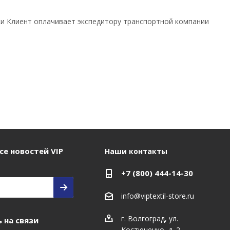
вки Клиент оплачивает экспедитору транспортной компании
се новостей VIP
Наши контакты
+7 (800) 444-14-30
info@viptextil-store.ru
г. Волгоград
,
ул.
 на связи
Костюченко, д. 2