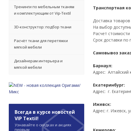
Тренинги по мебельным тканям
Транспортная к
и комплектующим от Vip-Textil
Доставка товаров
3D-конструктор: подбор ткани
На выбор доступны
Расчет стоимости
Срок доставки по 
Расчёт ткани для перетяжки
мягкой мебели
Самовывоз
заказ
Дизайнерам интерьера и
Барнаул:
мягкой мебели
Адрес: Алтайский к
Екатеринбург:
Адрес: г. Екатерин
Ижевск:
Адрес: г. Ижевск, у
Всегда в курсе новостей
VIP Textil!
Узнавайте о скидках и акциях
первым
Кемерово: