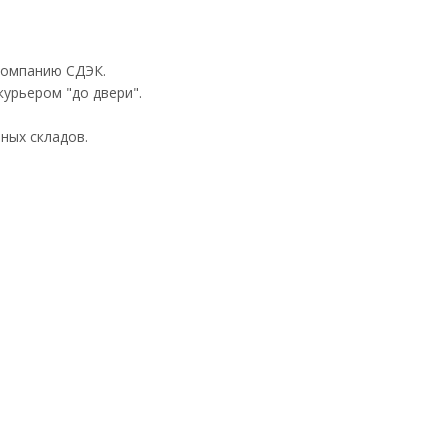
компанию СДЭК.
урьером "до двери".
ных складов.