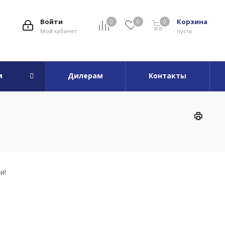
Войти
Корзина
0
0
0
Мой кабинет
пуста
м
Дилерам
Контакты
и!