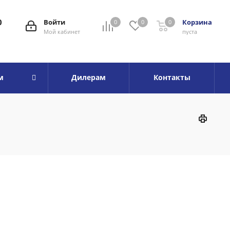
0
Войти
Корзина
0
0
0
Мой кабинет
пуста
м
Дилерам
Контакты