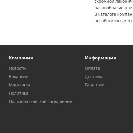
скромной лаконич
разнообразие цве
В каталоге компа
позаботилась и о
Компания
Информация
Новости
Оплата
Вакансии
Доставка
Магазины
Гарантии
Политика
Пользовательское соглашение