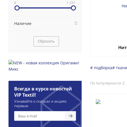
4
1 251
Наличие
Сбросить
Нит
# подборка
# ткан
По популярности
Всегда в курсе новостей
VIP Textil!
Узнавайте о скидках и акциях
первым