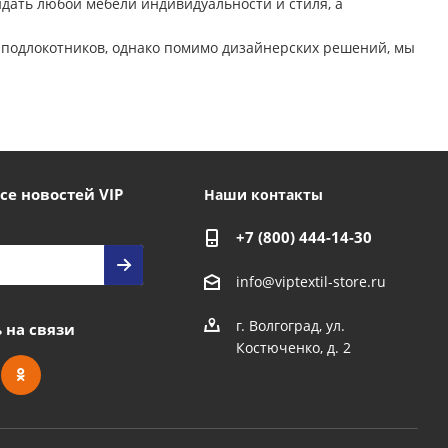
дать любой мебели индивидуальности и стиля, а
 подлокотников, однако помимо дизайнерских решений, мы
се новостей VIP
Наши контакты
+7 (800) 444-14-30
info@viptextil-store.ru
г. Волгоград
,
ул.
 на связи
Костюченко, д. 2