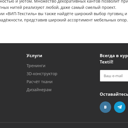
ностью и уютом. Множество декоративных кантов позволит при
тных нитей реализуют любой, даже самый смелый проект.
нии «ВИП-Текстиль» вы также найдёте широкий выбор пуговиц и
 надёжности, представив широкий ассортимент мебельных опор.
Услуги
Всегда в кур
Textil!
Тренинги
3D-конструктор
Расчёт ткани
Дизайнерам
Оставайтесь