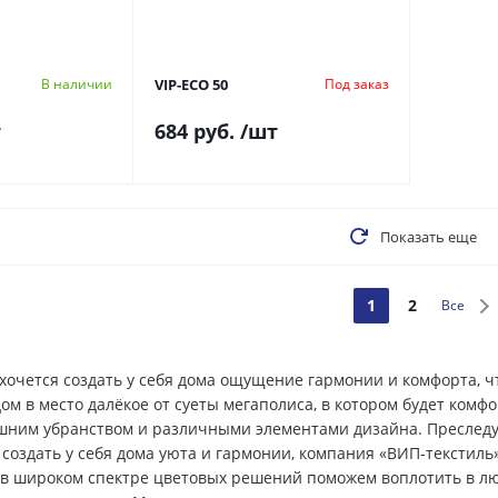
VIP-ECO 50
В наличии
Под заказ
т
684 руб.
/шт
Показать еще
1
2
Все
 хочется создать у себя дома ощущение гармонии и комфорта, ч
ом в место далёкое от суеты мегаполиса, в котором будет комф
шним убранством и различными элементами дизайна. Преследу
создать у себя дома уюта и гармонии, компания «ВИП-текстиль
в широком спектре цветовых решений поможем воплотить в лю