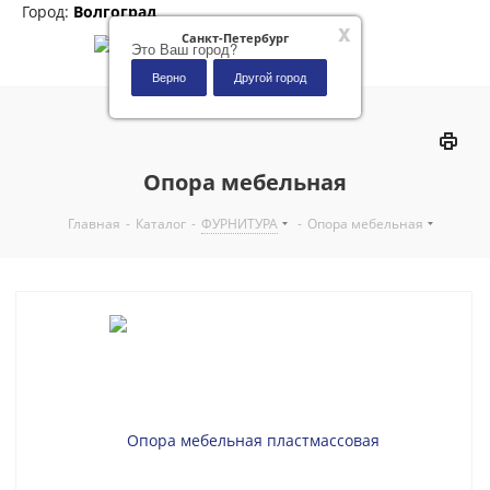
Город:
Волгоград
x
Санкт-Петербург
Это Ваш город?
Верно
Другой город
0
Опора мебельная
Главная
-
Каталог
-
ФУРНИТУРА
-
Опора мебельная